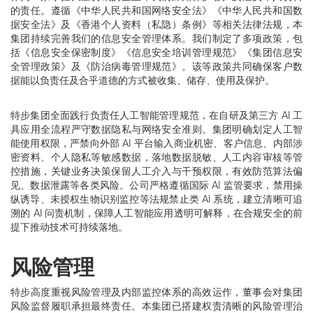
的责任。遵循《中华人民共和国网络安全法》《中华人民共和国数
据安全法》及《香港个人资料（私隐）条例》等相关法律法规，本
集团持续完善我们的信息安全管理体系。我们制定了多项政策，包
括《信息安全保密制度》《信息安全培训管理规范》《集团信息安
全管理政策》及《防治病毒管理规范》。该等政策共同确保客户数
据能以负责任及合乎道德的方式被收集、储存、使用及保护。
特步集团全面践行负责任人工智能管理规范，在自研及第三方 AI 工
具应用全流程严守数据隐私与网络安全准则。集团明确划定人工智
能使用权限，严禁向外部 AI 平台输入商业机密、客户信息、内部涉
密资料、个人隐私等敏感数据，落地数据脱敏、人工内容审核等管
控措施，关键业务决策保留人工介入与干预权限，有效防范算法偏
见、数据泄露等各类风险。公司严格遵循国际 AI 监管要求，禁用操
纵诱导、未授权生物识别监控等法规禁止类 AI 系统，建立清晰可追
溯的 AI 问责机制，保障人工智能应用透明可解释，在合规安全的前
提下推动技术可持续落地。
风险管理
特步高度重视风险管理及内部监控体系的高效运作，董事会对集团
风险监督履职承担最终责任。本集团已搭建权责清晰的风险管理治