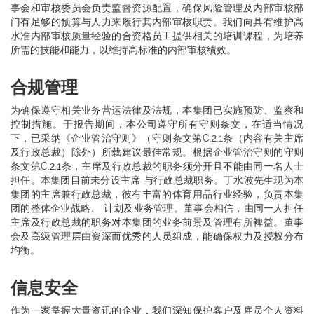
事会和审核委员会负责监督资源配置，确保风险管理及内部审核部
门有足够的预算与人力来履行其内部审核职责。我们向具有维护高
水准内部审核质量经验的合资格员工提供相关的培训课程，为培养
所需的技能和能力，以维持高标准的内部审核绩效。
合规管理
为确保遵守相关业务营运法律及法规，本集团已实施预防、监察和
控制措施。于报告期间，本公司遵守所有守则条文，在适当情况
下，已采纳《企业管治守则》（守则条文第C.2.1条（内容有关主席
及行政总裁）除外）所载建议最佳常规。根据企业管治守则的守则
条文第C.2.1条，主席及行政总裁的职务须分开且不能由同一名人士
担任。本集团目前未分设主席 与行政总裁职务。丁水波先生现为本
集团的主席兼行政总裁，彼有丰富的体育用品行业经验，负责本集
团的整体企业战略、 计划及业务管理。董事会相信，由同一人担任
主席及行政总裁的职务对本集团的业务前景及管理有所裨益。董事
会及高级管理层由资深而优秀的人员组成，能确保权力及授权分布
均衡。
信息安全
作为一家掌握大量资讯的企业，我们深知保护客户及雇员个人资料