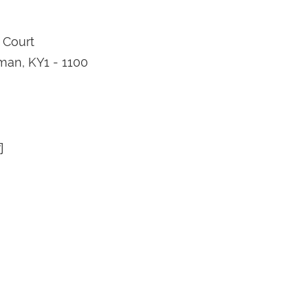
 Court
an, KY1 - 1100
司