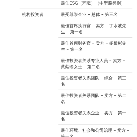
最佳ESG（环境）（中型股类别）
机构投资者
最受尊崇企业 – 总体 – 第三名
最佳首席执行官 – 卖方 – 丁水波先
生 – 第一名
最佳首席财务官 – 卖方 – 杨鹭彬先
生 – 第一名
最佳投资者关系专业人员 – 卖方 –
黄菀瑜女士 – 第二名
最佳投资者关系团队 – 综合 – 第三
名
最佳投资者关系团队 – 卖方 – 第二
名
最佳投资者关系企业 – 卖方 – 第一
名
最佳环境、社会和公司治理 – 卖方 –
第一名