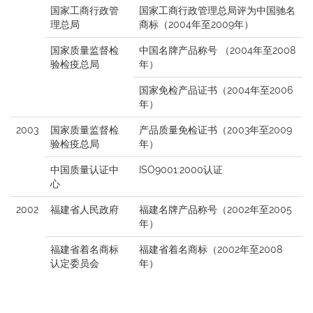
国家工商行政管
国家工商行政管理总局评为中国驰名
理总局
商标（2004年至2009年）
国家质量监督检
中国名牌产品称号 （2004年至2008
验检疫总局
年）
国家免检产品证书（2004年至2006
年）
2003
国家质量监督检
产品质量免检证书（2003年至2009
验检疫总局
年）
中国质量认证中
ISO9001:2000认证
心
2002
福建省人民政府
福建名牌产品称号（2002年至2005
年）
福建省着名商标
福建省着名商标（2002年至2008
认定委员会
年）