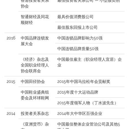
香港投资者关系
最佳投资者关系公司 — 小型股类别
协会
智通财经及同花
最具价值消费股公司
顺财经
最佳股东回报上市公司
2016
中国品牌连锁发
中国连锁品牌影响力50强
展大会
中国连锁品牌质量50强
《经济》杂志及
中国最佳雇主（职业经理人宜居）企
全国职业经理人
业
协会联席会
2015
中国田径协会
2015年中国马拉松年会贡献奖
中国鞋业盛典组
2015年度十大运动品牌
委会及环球鞋网
2015年度领军人物（丁水波先生）
2014
投资者关系杂志
2014年大中华区百强企业
《亚洲货币》杂
中国最佳整体企业管治公司及其他5