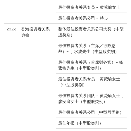
最佳投资者关系专员 – 黄菀瑜女士
最佳投资者关系公司 – 特步
2023
香港投资者关系
整体最佳投资者关系公司大奖（中型
协会
股类别）
最佳投资者关系（主席／行政总
裁）– 丁水波先生（中型股类别）
最佳投资者关系（首席财务官）– 杨
鹭彬先生（中型股类别）
最佳投资者关系专员 – 黄菀瑜女士
（中型股类别）
最佳投资者关系团队 – 黄菀瑜女士﹑
廖安庭女士（中型股类别）
最佳投资者关系公司（中型股类别）
最佳年报（中型股类别）