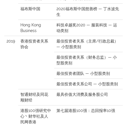
福布斯中国
2020福布斯中国慈善榜 — 丁水波先
生
Hong Kong
科技卓越奖2020 — 服装科技 — 运
Business
动类别
2019
香港投资者关系
最佳投资者关系（主席/行政总裁）
协会
— 小型股类别
最佳投资者关系（财务总监）— 小
型股类别
最佳投资者团队 — 小型股类别
最佳投资者关系公司 — 小型股类别
智通财经及同花
最具价值大消费及服务股公司
顺财经
港股100强研究中
第七届港股100强：总回报率10强
心丶财华社及人
民网香港