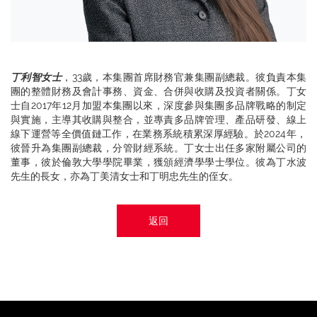
丁利智女士
，33歲，本集團首席財務官兼集團副總裁。彼負責本集
團的整體財務及會計事務、資金、合併與收購及投資者關係。丁女
士自2017年12月加盟本集團以來，深度參與集團多品牌戰略的制定
與實施，主導其收購與整合，並專責多品牌管理、產品研發、線上
線下運營等全價值鏈工作，在業務系統積累深厚經驗。於2024年，
彼晉升為集團副總裁，分管財經系統。丁女士出任多家附屬公司的
董事，彼於倫敦大學學院畢業，獲頒經濟學學士學位。彼為丁水波
先生的長女，亦為丁美清女士和丁明忠先生的侄女。
返回