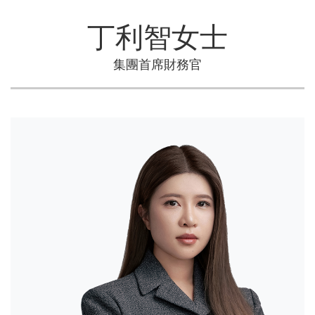
丁利智女士
集團首席財務官