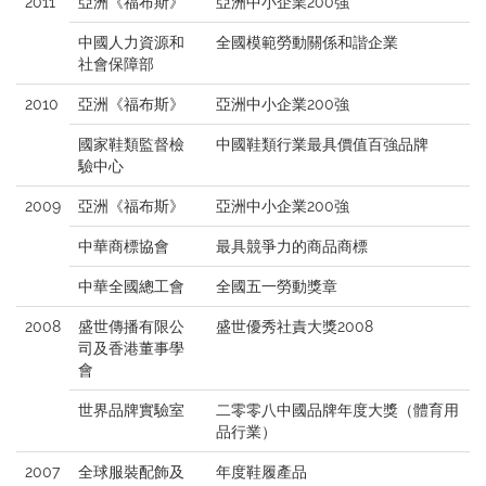
2011
亞洲《福布斯》
亞洲中小企業200強
中國人力資源和
全國模範勞動關係和諧企業
社會保障部
2010
亞洲《福布斯》
亞洲中小企業200強
國家鞋類監督檢
中國鞋類行業最具價值百強品牌
驗中心
2009
亞洲《福布斯》
亞洲中小企業200強
中華商標協會
最具競爭力的商品商標
中華全國總工會
全國五一勞動獎章
2008
盛世傳播有限公
盛世優秀社責大獎2008
司及香港董事學
會
世界品牌實驗室
二零零八中國品牌年度大獎（體育用
品行業）
2007
全球服裝配飾及
年度鞋履產品