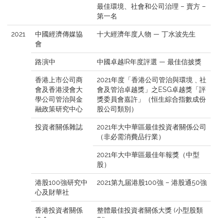
最佳環境、社會和公司治理 – 賣方 –
第一名
2021
中國經濟傳媒協
十大經濟年度人物 — 丁水波先生
會
路演中
中國卓越IR年度評選 — 最佳信披獎
香港上市公司商
2021年度「香港公司管治與環境﹑社
會及香港浸會大
會及管治卓越獎」之ESG卓越獎「評
學公司管治與金
獎委員會嘉許」（恒生綜合指數成份
融政策研究中心
股公司類別）
投資者關係雜誌
2021年大中華區最佳投資者關係公司
（非必需消費品行業）
2021年大中華區最佳年報獎（中型
股）
港股100強研究中
2021第九届港股100強 – 港股通50強
心及財華社
香港投資者關係
整體最佳投資者關係大獎 (小型股類