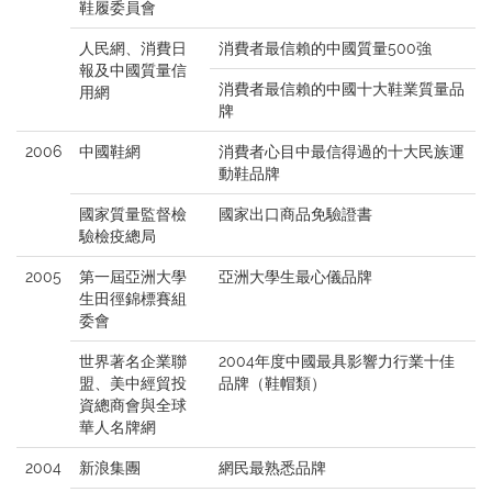
鞋履委員會
人民網、消費日
消費者最信賴的中國質量500強
報及中國質量信
消費者最信賴的中國十大鞋業質量品
用網
牌
2006
中國鞋網
消費者心目中最信得過的十大民族運
動鞋品牌
國家質量監督檢
國家出口商品免驗證書
驗檢疫總局
2005
第一屆亞洲大學
亞洲大學生最心儀品牌
生田徑錦標賽組
委會
世界著名企業聯
2004年度中國最具影響力行業十佳
盟、美中經貿投
品牌（鞋帽類）
資總商會與全球
華人名牌網
2004
新浪集團
網民最熟悉品牌