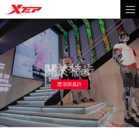
關於特步
獎項與嘉許