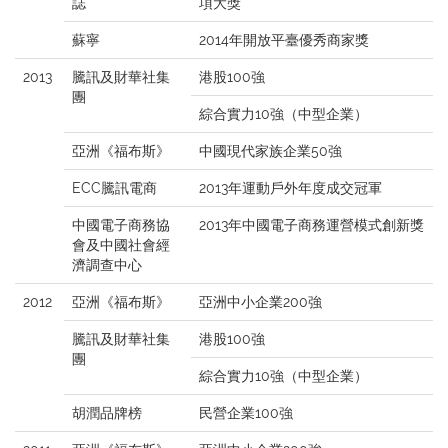
誌
項大獎
蘇寧
2014年開放平臺優秀商家獎
2013
騰訊及財華社集
港股100強
團
綜合實力10強（中型企業）
亞洲《福布斯》
中國現代家族企業50強
ECC騰訊電商
2013年運動戶外年度成交冠軍
中國電子商務協
2013年中國電子商務運營模式創新獎
會及中國社會經
濟調查中心
2012
亞洲《福布斯》
亞洲中小企業200強
騰訊及財華社集
港股100強
團
綜合實力10強（中型企業）
胡潤品牌榜
民營企業100強