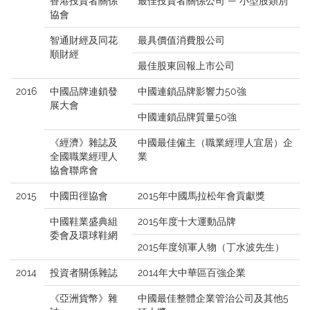
香港投資者關係
最佳投資者關係公司 — 小型股類別
協會
智通財經及同花
最具價值消費股公司
順財經
最佳股東回報上市公司
2016
中國品牌連鎖發
中國連鎖品牌影響力50強
展大會
中國連鎖品牌質量50強
《經濟》雜誌及
中國最佳僱主（職業經理人宜居）企
全國職業經理人
業
協會聯席會
2015
中國田徑協會
2015年中國馬拉松年會貢獻獎
中國鞋業盛典組
2015年度十大運動品牌
委會及環球鞋網
2015年度領軍人物（丁水波先生）
2014
投資者關係雜誌
2014年大中華區百強企業
《亞洲貨幣》雜
中國最佳整體企業管治公司及其他5