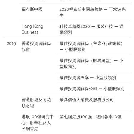
福布斯中國
2020福布斯中國慈善榜 — 丁水波先
生
Hong Kong
科技卓越獎2020 — 服裝科技 — 運
Business
動類別
2019
香港投資者關係
最佳投資者關係（主席/行政總裁）
協會
— 小型股類別
最佳投資者關係（財務總監）— 小
型股類別
最佳投資者團隊 — 小型股類別
最佳投資者關係公司 — 小型股類別
智通財經及同花
最具價值大消費及服務股公司
順財經
港股100強研究中
第七屆港股100強：總回報率10強
心、財華社及人
民網香港